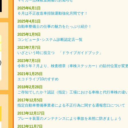
マイカー点検教室開催のお知らせ
2025年6月1日
６月は不正改造車排除運動強化月間です！
2025年4月1日
自動車整備士の仕事の魅力をたっぷり紹介！
2025年1月9日
コンピュータ･システム診断認定店一覧
2023年7月7日
いざという時に役立つ 「ドライブガイドブック」
2023年7月1日
令和５年７月より、検査標章（車検ステッカー）の貼付位置が変
2021年1月25日
エコドライブ10のすすめ
2018年2月28日
ご存知でしたか？認証（指定）工場における車検と代行車検の違
2017年12月5日
指定自動車整備事業者による不正行為に関する通報窓口について
2013年12月17日
ブレーキ装置のメンテナンスにより事故を未然に防ぎましょう
2013年11月7日