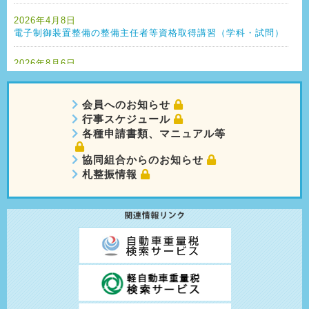
2026年4月8日
電子制御装置整備の整備主任者等資格取得講習（学科・試問）
2026年8月6日
自動車整備振興会研修システムmanaable（マナブル）の登録
方法
会員へのお知らせ
2026年8月6日
行事スケジュール
自動車整備振興会研修システムmanaable（マナブル）の講習
各種申請書類、マニュアル等
の申込方法
協同組合からのお知らせ
札整振情報