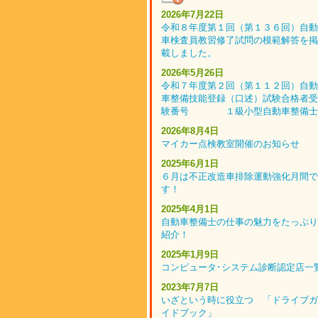
2026年7月22日
令和８年度第１回（第１３６回）自動
車検査員教習修了試問の模範解答を掲
載しました。
2026年5月26日
令和７年度第２回（第１１２回）自動
車整備技能登録（口述）試験合格者受
験番号 １級小型自動車整備士
2026年8月4日
マイカー点検教室開催のお知らせ
2025年6月1日
６月は不正改造車排除運動強化月間で
す！
2025年4月1日
自動車整備士の仕事の魅力をたっぷり
紹介！
2025年1月9日
コンピュータ･システム診断認定店一
2023年7月7日
いざという時に役立つ 「ドライブガ
イドブック」