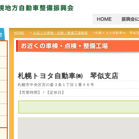
HOME
>
お近くの車検・点検・整備工場検索
>札幌トヨタ自動車㈱ 琴似
札幌トヨタ自動車㈱ 琴似支店
札幌市中央区宮の森３条１丁目１番４６号
【営業時間】 / 【定休日】