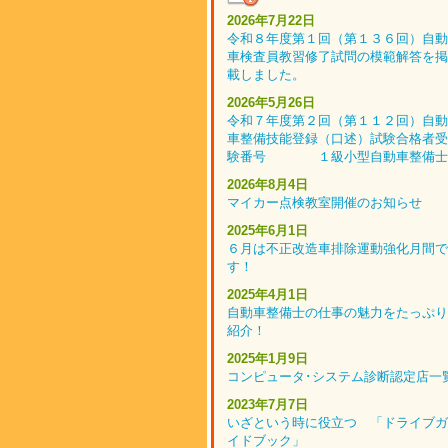
2026年7月22日
令和８年度第１回（第１３６回）自動
車検査員教習修了試問の模範解答を掲
載しました。
2026年5月26日
令和７年度第２回（第１１２回）自動
車整備技能登録（口述）試験合格者受
験番号 １級小型自動車整備士
2026年8月4日
マイカー点検教室開催のお知らせ
2025年6月1日
６月は不正改造車排除運動強化月間で
す！
2025年4月1日
自動車整備士の仕事の魅力をたっぷり
紹介！
2025年1月9日
コンピュータ･システム診断認定店一
2023年7月7日
いざという時に役立つ 「ドライブガ
イドブック」