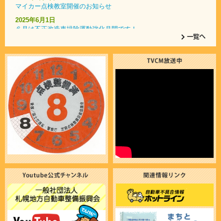
マイカー点検教室開催のお知らせ
2025年6月1日
６月は不正改造車排除運動強化月間です！
2025年4月1日
自動車整備士の仕事の魅力をたっぷり紹介！
2025年1月9日
コンピュータ･システム診断認定店一覧
2023年7月7日
いざという時に役立つ 「ドライブガイドブック」
2023年7月1日
令和５年７月より、検査標章（車検ステッカー）の貼付位置が変
更となります。
2021年1月25日
エコドライブ10のすすめ
2018年2月28日
ご存知でしたか？認証（指定）工場における車検と代行車検の違
いについて。
2017年12月5日
指定自動車整備事業者による不正行為に関する通報窓口について
2013年12月17日