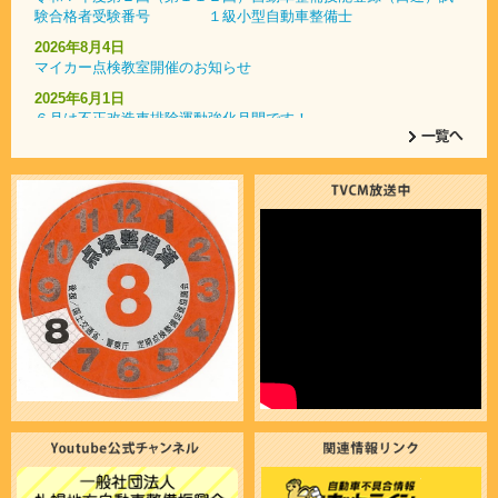
験合格者受験番号 １級小型自動車整備士
2026年8月4日
マイカー点検教室開催のお知らせ
2025年6月1日
６月は不正改造車排除運動強化月間です！
2025年4月1日
自動車整備士の仕事の魅力をたっぷり紹介！
2025年1月9日
コンピュータ･システム診断認定店一覧
2023年7月7日
いざという時に役立つ 「ドライブガイドブック」
2023年7月1日
令和５年７月より、検査標章（車検ステッカー）の貼付位置が変
更となります。
2021年1月25日
エコドライブ10のすすめ
2018年2月28日
ご存知でしたか？認証（指定）工場における車検と代行車検の違
いについて。
2017年12月5日