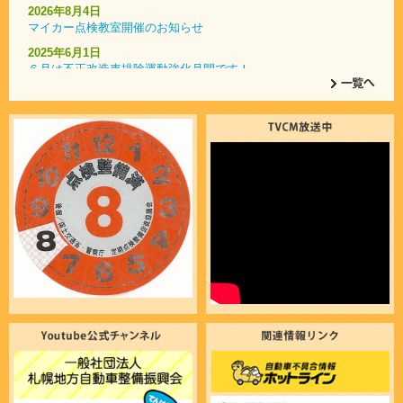
2026年8月4日
マイカー点検教室開催のお知らせ
2025年6月1日
６月は不正改造車排除運動強化月間です！
2025年4月1日
自動車整備士の仕事の魅力をたっぷり紹介！
2025年1月9日
コンピュータ･システム診断認定店一覧
2023年7月7日
いざという時に役立つ 「ドライブガイドブック」
2023年7月1日
令和５年７月より、検査標章（車検ステッカー）の貼付位置が変
更となります。
2021年1月25日
エコドライブ10のすすめ
2018年2月28日
ご存知でしたか？認証（指定）工場における車検と代行車検の違
いについて。
2017年12月5日
指定自動車整備事業者による不正行為に関する通報窓口について