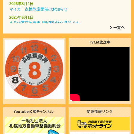
2026年8月4日
マイカー点検教室開催のお知らせ
2025年6月1日
６月は不正改造車排除運動強化月間です！
2025年4月1日
自動車整備士の仕事の魅力をたっぷり紹介！
2025年1月9日
コンピュータ･システム診断認定店一覧
2023年7月7日
いざという時に役立つ 「ドライブガイドブック」
2023年7月1日
令和５年７月より、検査標章（車検ステッカー）の貼付位置が変
更となります。
2021年1月25日
エコドライブ10のすすめ
2018年2月28日
ご存知でしたか？認証（指定）工場における車検と代行車検の違
いについて。
2017年12月5日
指定自動車整備事業者による不正行為に関する通報窓口について